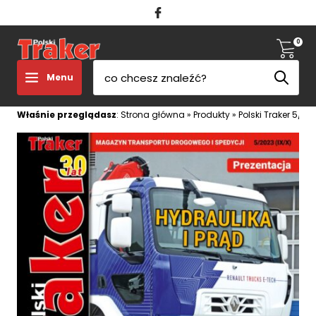
0
Menu
Właśnie przeglądasz
:
Strona główna
»
Produkty
»
Polski Traker 5/20