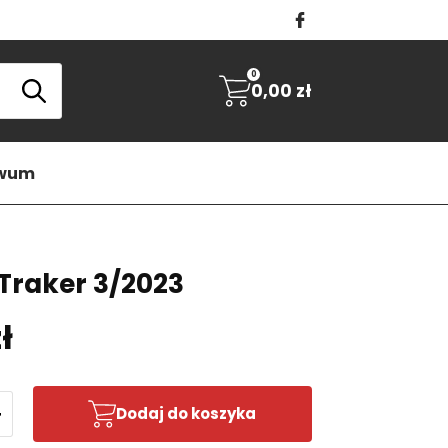
0
0,00
zł
iwum
 Traker 3/2023
ł
+
Dodaj do koszyka