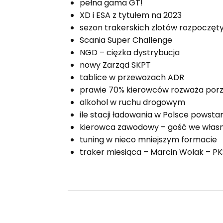
pełna gama GT!
XD i ESA z tytułem na 2023
sezon trakerskich zlotów rozpoczęt
Scania Super Challenge
NGD – ciężka dystrybucja
nowy Zarząd SKPT
tablice w przewozach ADR
prawie 70% kierowców rozważa porz
alkohol w ruchu drogowym
ile stacji ładowania w Polsce powsta
kierowca zawodowy – gość we wła
tuning w nieco mniejszym formacie
traker miesiąca – Marcin Wolak – P