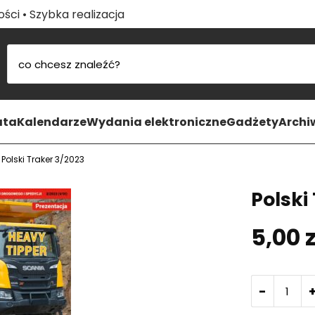
ści • Szybka realizacja
ata
Kalendarze
Wydania elektroniczne
Gadżety
Arch
»
Polski Traker 3/2023
Polski
5,00
z
-