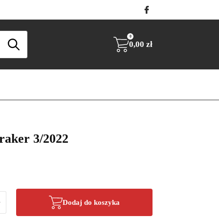
0
0,00
zł
Traker 3/2022
+
Dodaj do koszyka