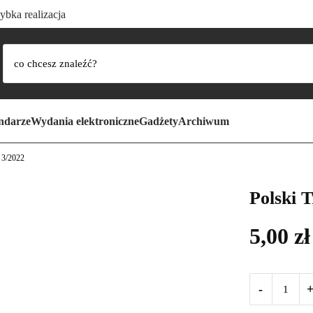
ybka realizacja
ndarze
Wydania elektroniczne
Gadżety
Archiwum
 3/2022
Polski 
5,00
zł
-