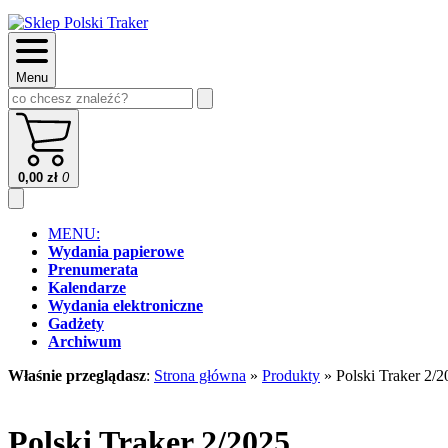
Menu
0,00
zł
0
MENU:
Wydania papierowe
Prenumerata
Kalendarze
Wydania elektroniczne
Gadżety
Archiwum
Właśnie przeglądasz
:
Strona główna
»
Produkty
»
Polski Traker 2/
Polski Traker 2/2025