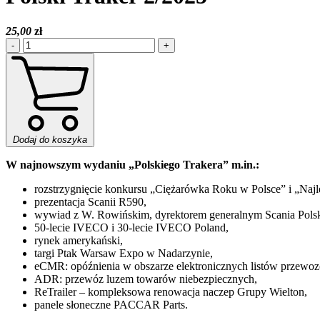
25,00
zł
-
+
Dodaj do koszyka
W najnowszym wydaniu „Polskiego Trakera” m.in.:
rozstrzygnięcie konkursu „Ciężarówka Roku w Polsce” i „Naj
prezentacja Scanii R590,
wywiad z W. Rowińskim, dyrektorem generalnym Scania Pols
50-lecie IVECO i 30-lecie IVECO Poland,
rynek amerykański,
targi Ptak Warsaw Expo w Nadarzynie,
eCMR: opóźnienia w obszarze elektronicznych listów przewo
ADR: przewóz luzem towarów niebezpiecznych,
ReTrailer – kompleksowa renowacja naczep Grupy Wielton,
panele słoneczne PACCAR Parts.