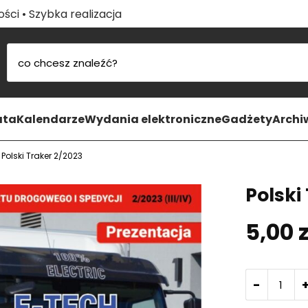
ści • Szybka realizacja
ata
Kalendarze
Wydania elektroniczne
Gadżety
Arch
»
Polski Traker 2/2023
Polski
5,00
z
-