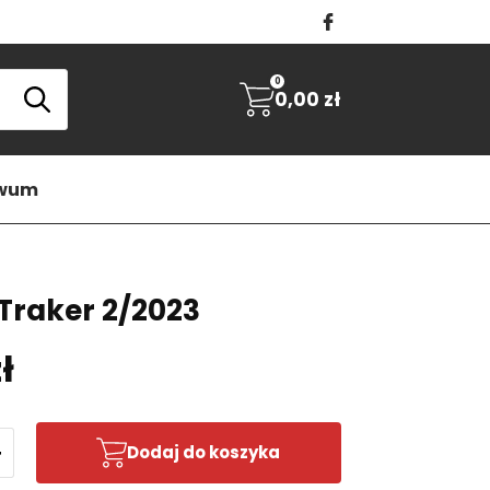
0
0,00
zł
iwum
 Traker 2/2023
ł
+
Dodaj do koszyka