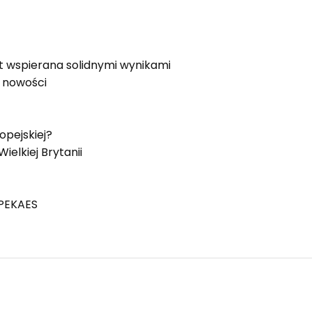
 wspierana solidnymi wynikami
 nowości
opejskiej?
elkiej Brytanii
 PEKAES