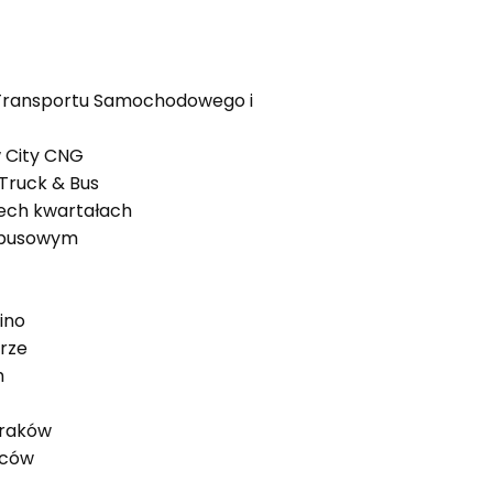
j Transportu Samochodowego i
 City CNG
Truck & Bus
zech kwartałach
tobusowym
bino
erze
h
Kraków
wców