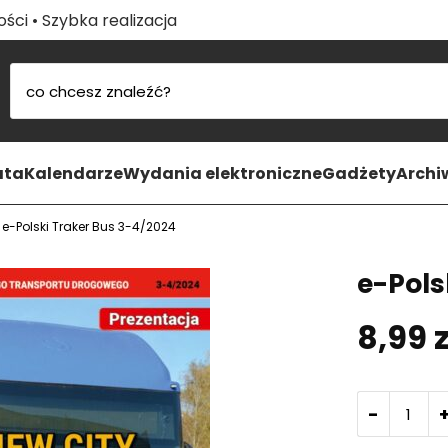
ści • Szybka realizacja
ata
Kalendarze
Wydania elektroniczne
Gadżety
Arch
»
e-Polski Traker Bus 3-4/2024
e-Pols
8,99
z
-