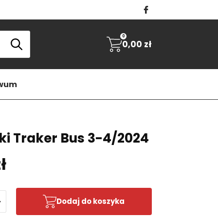
0
0,00
zł
iwum
ki Traker Bus 3-4/2024
ł
+
Dodaj do koszyka