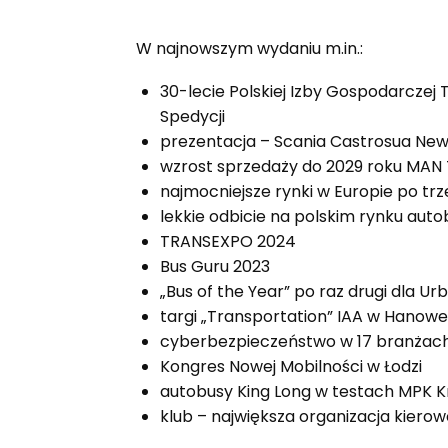
W najnowszym wydaniu m.in.:
30-lecie Polskiej Izby Gospodarcze
Spedycji
prezentacja – Scania Castrosua New
wzrost sprzedaży do 2029 roku MAN 
najmocniejsze rynki w Europie po tr
lekkie odbicie na polskim rynku au
TRANSEXPO 2024
Bus Guru 2023
„Bus of the Year” po raz drugi dla Ur
targi „Transportation” IAA w Hanow
cyberbezpieczeństwo w 17 branżac
Kongres Nowej Mobilności w Łodzi
autobusy King Long w testach MPK 
klub – największa organizacja kiero